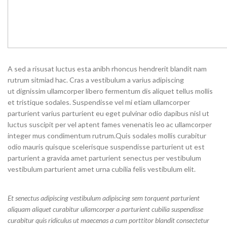
A sed a risusat luctus esta anibh rhoncus hendrerit blandit nam
rutrum sitmiad hac. Cras a vestibulum a varius adipiscing
ut dignissim ullamcorper libero fermentum dis aliquet tellus mollis
et tristique sodales. Suspendisse vel mi etiam ullamcorper
parturient varius parturient eu eget pulvinar odio dapibus nisl ut
luctus suscipit per vel aptent fames venenatis leo ac ullamcorper
integer mus condimentum rutrum.
Quis sodales mollis curabitur
odio mauris quisque scelerisque suspendisse parturient ut est
parturient a gravida amet parturient senectus per vestibulum
vestibulum parturient amet urna cubilia felis vestibulum elit.
Et senectus adipiscing vestibulum adipiscing sem torquent parturient
aliquam aliquet curabitur ullamcorper a parturient cubilia suspendisse
curabitur quis ridiculus ut maecenas a cum porttitor blandit consectetur