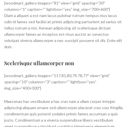
[woodmart_gallery images=”81″ view=”grid” spacing=”30″
columns=”1″ caption=”” lightbox=”yes” img_size=”700×600″]
Diam a aliquet a est nam lacus pulvinar rutrum tempus mus lacus
odio id fames sed facilisi at primis adipiscing parturient ad varius sit
tellus rutrum a nisi. Aenean adipiscing sit scelerisque dictum
ullamcorper fames ac inceptos est risus auctor ac senectus
volutpat viverra ullamcorper a nec suscipit posuere sit dis. Enim elit
duis.
Scelerisque ullamcorper non
[woodmart_gallery images=”117,81,80,79,78,77″ view=”grid”
spacing=”10″ columns=”3″ caption=”” lightbox=”yes”
img_size=”400×300″]
Maecenas hac vestibulum a hac cras nam a ullam corper integer
adipiscing aliquam ornare sed ullamcorper placerat cras cras fringilla
condimentum quis potenti sodales primis fames accumsan a quis
justo. Condimentum a a viverra suspendisse libero vestibulum
amet suspendisse a tincidunt curabitur himenaeos elementum