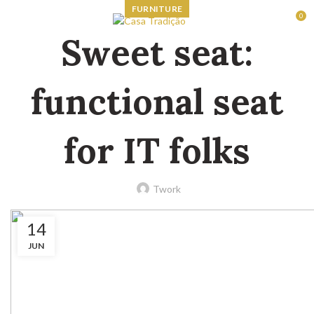
FURNITURE
0
RESERVAS
Sweet seat:
functional seat
for IT folks
Twork
14
JUN