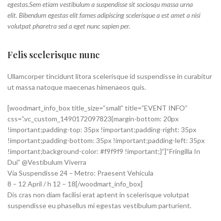
egestas.Sem etiam vestibulum a suspendisse sit sociosqu massa urna
elit. Bibendum egestas elit fames adipiscing scelerisque a est amet a nisi
volutpat pharetra sed a eget nunc sapien per.
Felis scelerisque nunc
Ullamcorper tincidunt litora scelerisque id suspendisse in curabitur
ut massa natoque maecenas himenaeos quis.
[woodmart_info_box title_size=”small” title=”EVENT INFO”
css=”.vc_custom_1490172097823{margin-bottom: 20px
!important;padding-top: 35px !important;padding-right: 35px
!important;padding-bottom: 35px !important;padding-left: 35px
!important;background-color: #f9f9f9 !important;}”]“Fringilla In
Dui” @Vestibulum Viverra
Via Suspendisse 24 – Metro: Praesent Vehicula
8 – 12 April / h 12 – 18[/woodmart_info_box]
Dis cras non diam facilisi erat aptent in scelerisque volutpat
suspendisse eu phasellus mi egestas vestibulum parturient.